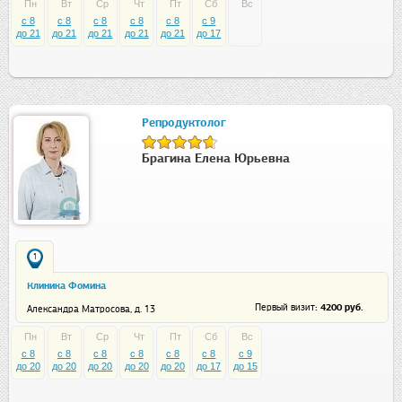
Пн
Вт
Ср
Чт
Пт
Сб
Вс
c 8
c 8
c 8
c 8
c 8
c 9
до 21
до 21
до 21
до 21
до 21
до 17
Репродуктолог
Брагина Елена Юрьевна
1
Клиника Фомина
: 4200 руб.
Первый визит
Александра Матросова, д. 13
Пн
Вт
Ср
Чт
Пт
Сб
Вс
c 8
c 8
c 8
c 8
c 8
c 8
c 9
до 20
до 20
до 20
до 20
до 20
до 17
до 15