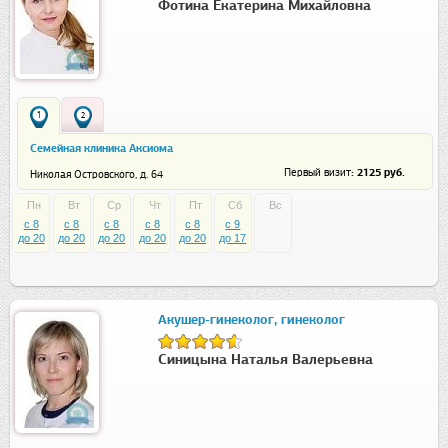
Фотина Екатерина Михайловна
1
2
Семейная клиника Аксиома
: 2125 руб.
Первый визит
Николая Островского, д. 64
Пн
Вт
Ср
Чт
Пт
Сб
Вс
c 8
c 8
c 8
c 8
c 8
c 9
до 20
до 20
до 20
до 20
до 20
до 17
Акушер-гинеколог, гинеколог
Синицына Наталья Валерьевна