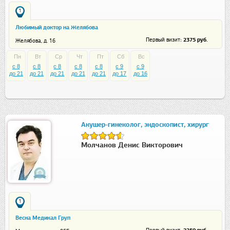
1
Любимый доктор на Желябова
: 2375 руб.
Первый визит
Желябова, д. 16
Пн
Вт
Ср
Чт
Пт
Сб
Вс
c 8
c 8
c 8
c 8
c 8
c 9
c 9
до 21
до 21
до 21
до 21
до 21
до 17
до 16
Акушер-гинеколог, эндоскопист, хирург
Молчанов Денис Викторович
1
Весна Медикал Груп