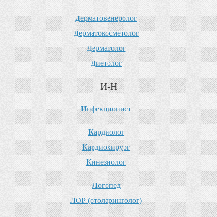
Д
ерматовенеролог
Д
ерматокосметолог
Д
ерматолог
Д
иетолог
И-Н
И
нфекционист
К
ардиолог
К
ардиохирург
К
инезиолог
Л
огопед
Л
ОР (отоларинголог)