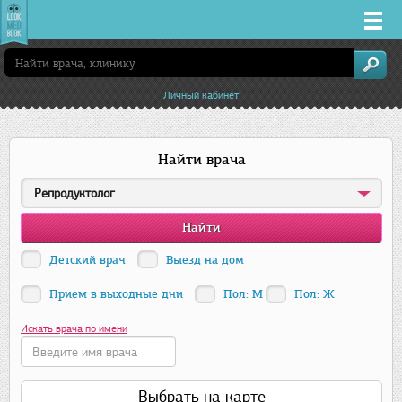
Врачи
Личный кабинет
Клиники
Найти врача
Заболевания
Репродуктолог
Лекарства
Акции
Детский врач
Выезд на дом
Прием в выходные дни
Пол: М
Пол: Ж
Услуги
Искать врача по имени
Пермь
Выбрать на карте