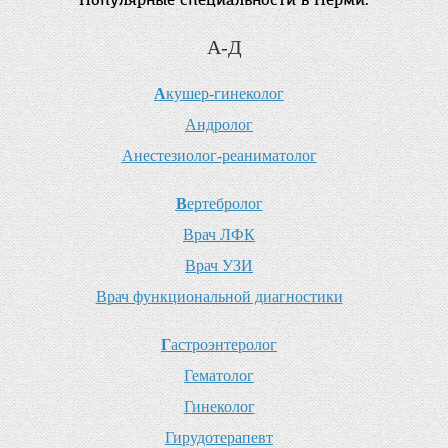
А-Д
А
кушер-гинеколог
А
ндролог
А
нестезиолог-реаниматолог
В
ертебролог
В
рач ЛФК
В
рач УЗИ
В
рач функциональной диагностики
Г
астроэнтеролог
Г
ематолог
Г
инеколог
Г
ирудотерапевт