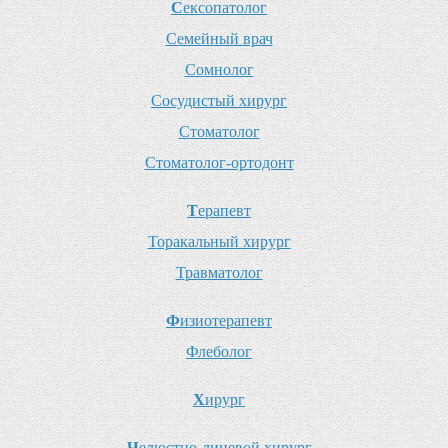
С
ексопатолог
С
емейный врач
С
омнолог
С
осудистый хирург
С
томатолог
С
томатолог-ортодонт
Т
ерапевт
Т
оракальный хирург
Т
равматолог
Ф
изиотерапевт
Ф
леболог
Х
ирург
Ч
елюстно-лицевой хирург