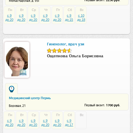
: 2250 руб.
Первый визит
Монастырская, д. 95Г
Пн
Вт
Ср
Чт
Пт
Сб
Вс
c 9
c 9
c 9
c 9
c 9
c 9
c 10
до 20
до 20
до 20
до 20
до 20
до 15
до 18
Гинеколог, врач узи
Ощепкова Ольга Борисовна
1
Медицинский центр Пермь
: 1700 руб.
Первый визит
Боровая, 21
Пн
Вт
Ср
Чт
Пт
Сб
Вс
c 9
c 9
c 9
c 9
c 9
c 9
до 20
до 20
до 20
до 20
до 20
до 17