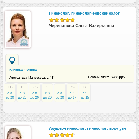
Гинеколог, гинеколог-эндокринолог
Черепанова Ольга Валерьевна
1
Клиника Фомина
: 3700 руб.
Первый визит
Александра Матросова, д. 13
Пн
Вт
Ср
Чт
Пт
Сб
Вс
c 8
c 8
c 8
c 8
c 8
c 8
c 9
до 20
до 20
до 20
до 20
до 20
до 17
до 15
Акушер-гинеколог, гинеколог, врач узи