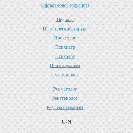
О
фтальмолог (окулист)
П
едиатр
П
ластический хирург
П
роктолог
П
сихиатр
П
сихолог
П
сихотерапевт
П
ульмонолог
Р
евматолог
Р
ентгенолог
Р
ефлексотерапевт
С-Я