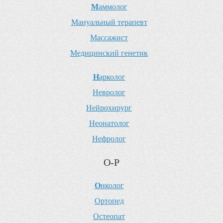
М
аммолог
М
ануальный терапевт
М
ассажист
М
едицинский генетик
Н
арколог
Н
евролог
Н
ейрохирург
Н
еонатолог
Н
ефролог
О-Р
О
нколог
О
ртопед
О
стеопат