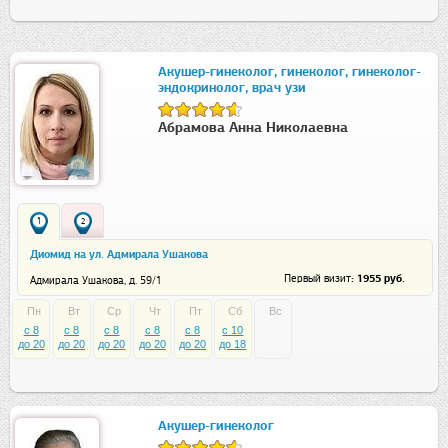
Акушер-гинеколог, гинеколог, гинеколог-
эндокринолог, врач узи
Абрамова Анна Николаевна
1
2
Диомид на ул. Адмирала Ушакова
: 1955 руб.
Первый визит
Адмирала Ушакова, д. 59/1
Пн
Вт
Ср
Чт
Пт
Сб
Вс
c 8
c 8
c 8
c 8
c 8
c 10
до 20
до 20
до 20
до 20
до 20
до 18
Акушер-гинеколог