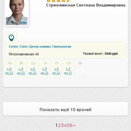
Стржелинская Светлана Владимировна
1
Center Clinic (Центр клиник) Гинекология
: 3500 руб.
Первый визит
Петропавловская, 40
Пн
Вт
Ср
Чт
Пт
Сб
Вс
c 8
c 8
c 8
c 8
c 8
c 9
до 21
до 21
до 21
до 21
до 21
до 17
Показать ещё 10 врачей
1
2
3
4
5
6
>