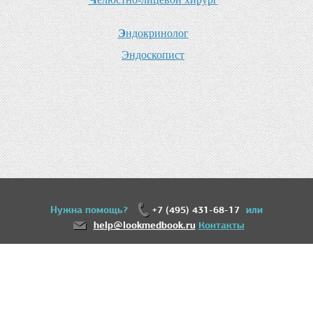
Э
ндокринолог
Э
ндоскопист
Нужна помощь?
+7 (495) 431-68-17
или
help@lookmedbook.ru
Контакты
18+
Информация, представленная на сайте, не может быть использована для