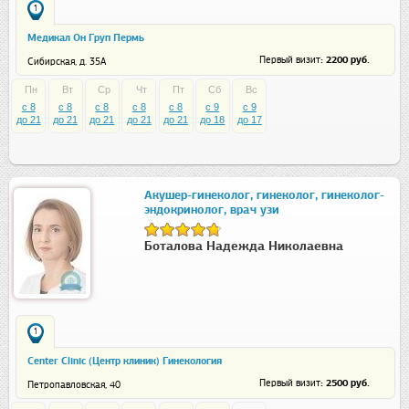
1
Медикал Он Груп Пермь
: 2200 руб.
Первый визит
Сибирская, д. 35А
Пн
Вт
Ср
Чт
Пт
Сб
Вс
c 8
c 8
c 8
c 8
c 8
c 9
c 9
до 21
до 21
до 21
до 21
до 21
до 18
до 17
Акушер-гинеколог, гинеколог, гинеколог-
эндокринолог, врач узи
Боталова Надежда Николаевна
1
Center Clinic (Центр клиник) Гинекология
: 2500 руб.
Первый визит
Петропавловская, 40