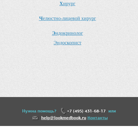
Х
ирург
Ч
елюстно-лицевой хирург
Э
ндокринолог
Э
ндоскопист
Нужна помощь?
+7 (495) 431-68-17
или
help@lookmedbook.ru
Контакты