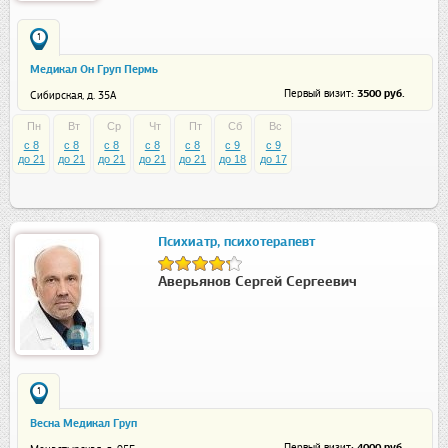
1
Медикал Он Груп Пермь
: 3500 руб.
Первый визит
Сибирская, д. 35А
Пн
Вт
Ср
Чт
Пт
Сб
Вс
c 8
c 8
c 8
c 8
c 8
c 9
c 9
до 21
до 21
до 21
до 21
до 21
до 18
до 17
Психиатр, психотерапевт
Аверьянов Сергей Сергеевич
1
Весна Медикал Груп
: 4000 руб.
Первый визит