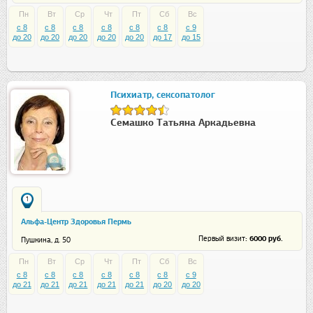
Пн
Вт
Ср
Чт
Пт
Сб
Вс
c 8
c 8
c 8
c 8
c 8
c 8
c 9
до 20
до 20
до 20
до 20
до 20
до 17
до 15
Психиатр, сексопатолог
Семашко Татьяна Аркадьевна
1
Альфа-Центр Здоровья Пермь
: 6000 руб.
Первый визит
Пушкина, д. 50
Пн
Вт
Ср
Чт
Пт
Сб
Вс
c 8
c 8
c 8
c 8
c 8
c 8
c 9
до 21
до 21
до 21
до 21
до 21
до 20
до 20