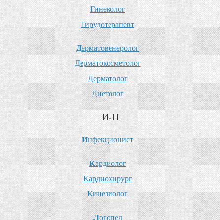
Г
инеколог
Г
ирудотерапевт
Д
ерматовенеролог
Д
ерматокосметолог
Д
ерматолог
Д
иетолог
И-Н
И
нфекционист
К
ардиолог
К
ардиохирург
К
инезиолог
Л
огопед