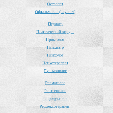
О
стеопат
О
фтальмолог (окулист)
П
едиатр
П
ластический хирург
П
роктолог
П
сихиатр
П
сихолог
П
сихотерапевт
П
ульмонолог
Р
евматолог
Р
ентгенолог
Р
епродуктолог
Р
ефлексотерапевт