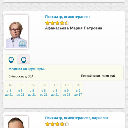
Психиатр, психотерапевт
Афанасьева Мария Петровна
1
2
Медикал Он Груп Пермь
: 4950 руб.
Первый визит
Сибирская, д. 35А
Пн
Вт
Ср
Чт
Пт
Сб
Вс
c 8
c 8
c 8
c 8
c 8
c 9
c 9
до 21
до 21
до 21
до 21
до 21
до 18
до 17
Психиатр, психотерапевт, нарколог