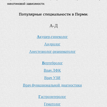
никотиновой зависимости.
Популярные специальности в Перми:
А-Д
А
кушер-гинеколог
А
ндролог
А
нестезиолог-реаниматолог
В
ертебролог
В
рач ЛФК
В
рач УЗИ
В
рач функциональной диагностики
Г
астроэнтеролог
Г
ематолог