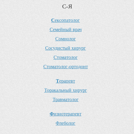
С-Я
С
ексопатолог
С
емейный врач
С
омнолог
С
осудистый хирург
С
томатолог
С
томатолог-ортодонт
Т
ерапевт
Т
оракальный хирург
Т
равматолог
Ф
изиотерапевт
Ф
леболог