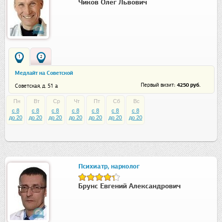
Чиков Олег Львович
1
2
Медлайт на Советской
: 4250 руб.
Первый визит
Советская, д. 51 а
Пн
Вт
Ср
Чт
Пт
Сб
Вс
c 8
c 8
c 8
c 8
c 8
c 8
c 8
до 20
до 20
до 20
до 20
до 20
до 20
до 20
Психиатр, нарколог
Брунс Евгений Александрович