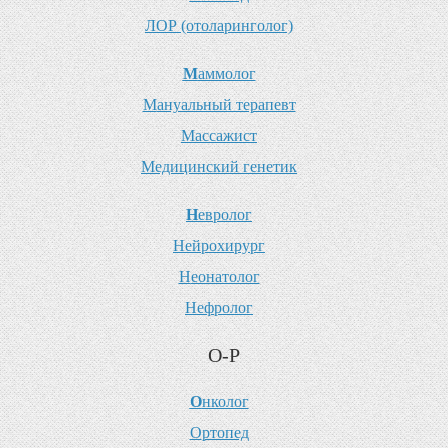
Л
ОР (отоларинголог)
М
аммолог
М
ануальный терапевт
М
ассажист
М
едицинский генетик
Н
евролог
Н
ейрохирург
Н
еонатолог
Н
ефролог
О-Р
О
нколог
О
ртопед