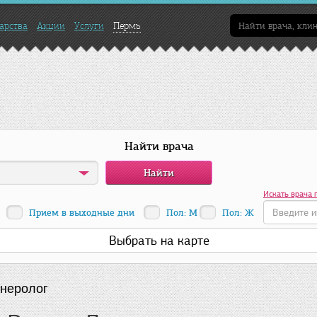
арства
Акции
Услуги
Пермь
Найти врача
Искать врача 
Прием в выходные дни
Пол: М
Пол: Ж
Выбрать на карте
неролог