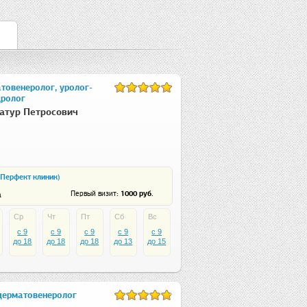
товенеролог, уролог-
дролог
атур Петросович
 (Перфект клиник)
: 1000 руб.
Первый визит
а
Ср
Чт
Пт
Сб
Вс
c 9
c 9
c 9
c 9
c 9
до 18
до 18
до 18
до 13
до 15
дерматовенеролог