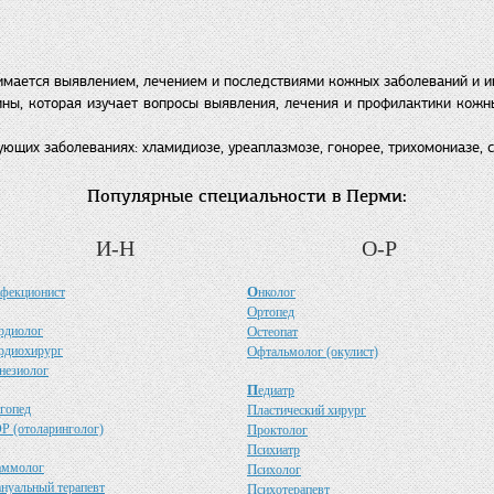
нимается выявлением, лечением и последствиями кожных заболеваний и 
ны, которая изучает вопросы выявления, лечения и профилактики кож
щих заболеваниях: хламидиозе, уреаплазмозе, гонорее, трихомониазе, 
Популярные специальности в Перми:
И-Н
О-Р
О
фекционист
нколог
О
ртопед
рдиолог
О
стеопат
рдиохирург
О
фтальмолог (окулист)
незиолог
П
едиатр
гопед
П
ластический хирург
Р (отоларинголог)
П
роктолог
П
сихиатр
аммолог
П
сихолог
ануальный терапевт
П
сихотерапевт