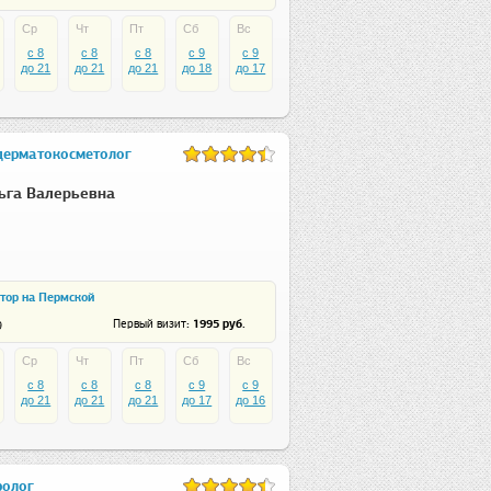
Ср
Чт
Пт
Сб
Вс
c 8
c 8
c 8
c 9
c 9
до 21
до 21
до 21
до 18
до 17
дерматокосметолог
ьга Валерьевна
тор на Пермской
: 1995 руб.
Первый визит
9
Ср
Чт
Пт
Сб
Вс
c 8
c 8
c 8
c 9
c 9
до 21
до 21
до 21
до 17
до 16
ролог