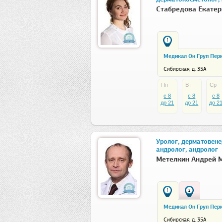
трихолог
Стабредова Екате
1
Медикал Он Груп Пер
Сибирская, д. 35А
Пн
Вт
Ср
c 8
c 8
c 8
до 21
до 21
до 2
Уролог, дерматовене
андролог, андролог
Метелкин Андрей 
1
2
Медикал Он Груп Пер
Сибирская, д. 35А