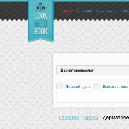
Врачи
Клиники
Заболевания
Лек
Дерматовенеролог
Детский врач
Выезд на дом
Главная
-
Врачи
-
дерматове