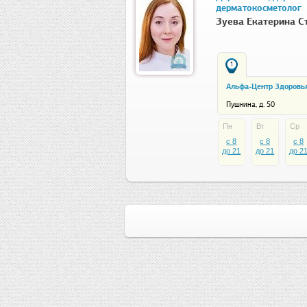
дерматокосметолог
Зуева Екатерина С
1
Альфа-Центр Здоровь
Пушкина, д. 50
Пн
Вт
Ср
c 8
c 8
c 8
до 21
до 21
до 2