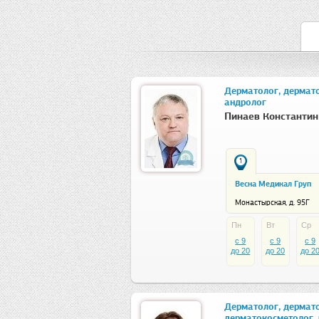
Дерматолог, дермато
андролог
Пинаев Константин
1
Весна Медикал Груп
Монастырская, д. 95Г
Пн
Вт
Ср
c 9
c 9
c 9
до 20
до 20
до 2
Дерматолог, дермато
дерматокосметолог, 