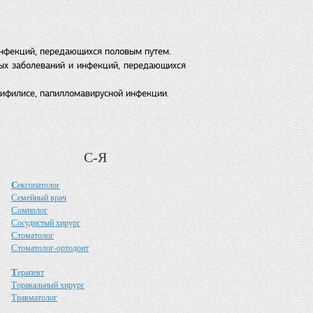
инфекций, передающихся половым путем.
ных заболеваний и инфекций, передающихся
сифилисе, папилломавирусной инфекции.
С-Я
С
ексопатолог
С
емейный врач
С
омнолог
С
осудистый хирург
С
томатолог
С
томатолог-ортодонт
Т
ерапевт
Т
оракальный хирург
Т
равматолог