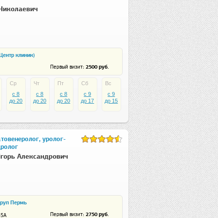
Николаевич
(Центр клиник)
: 2500 руб.
Первый визит
Ср
Чт
Пт
Сб
Вс
c 8
c 8
c 8
c 9
c 9
до 20
до 20
до 20
до 17
до 15
товенеролог, уролог-
дролог
горь Александрович
руп Пермь
: 2750 руб.
Первый визит
35А