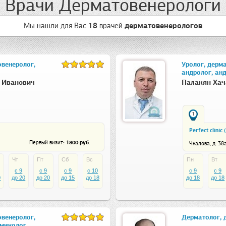
Врачи Дерматовенерологи
Мы нашли для Вас
18
врачей
дерматовенерологов
венеролог,
Уролог, дерма
андролог, ан
 Иванович
Палакян Хач
1
Perfect clinic
: 1800 руб.
Первый визит
Чкалова, д. 38
Чт
Пт
Сб
Вс
Пн
Вт
c 9
c 9
c 9
c 10
c 9
c 9
0
до 20
до 20
до 15
до 18
до 18
до 18
венеролог,
Дерматолог, 
миколог,