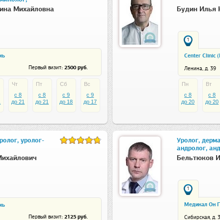
рина Михайловна
Будин Илья 
1
мь
Center Clinic 
: 2500 руб.
Первый визит
Ленина, д. 39
Чт
Пт
Сб
Вс
Пн
Вт
c 8
c 8
c 9
c 9
c 8
c 8
1
до 21
до 21
до 18
до 17
до 20
до 20
ролог, уролог-
Уролог, дерма
андролог, ан
Михайлович
Бельтюков И
1
Медикал Он Г
мь
: 2125 руб.
Первый визит
Сибирская, д. 