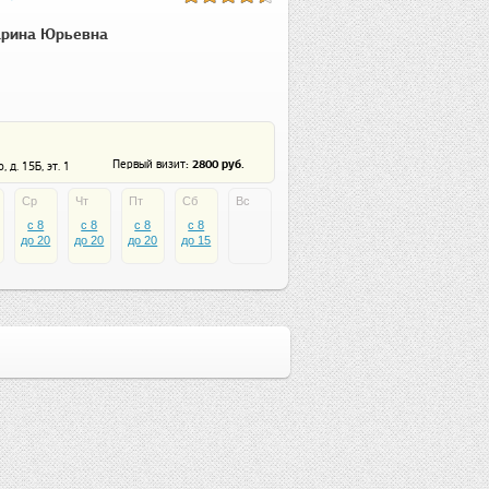
арина Юрьевна
: 2800 руб.
Первый визит
 д. 15Б, эт. 1
Ср
Чт
Пт
Сб
Вс
c 8
c 8
c 8
c 8
до 20
до 20
до 20
до 15