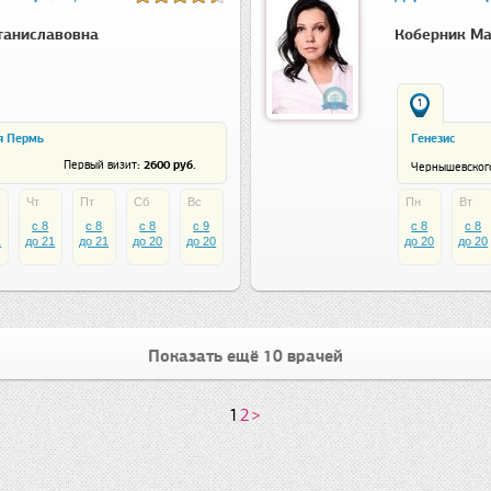
таниславовна
Коберник М
1
я Пермь
Генезис
: 2600 руб.
Первый визит
Чернышевского,
Чт
Пт
Сб
Вс
Пн
Вт
c 8
c 8
c 8
c 9
c 8
c 8
1
до 21
до 21
до 20
до 20
до 20
до 20
Показать ещё 10 врачей
1
2
>