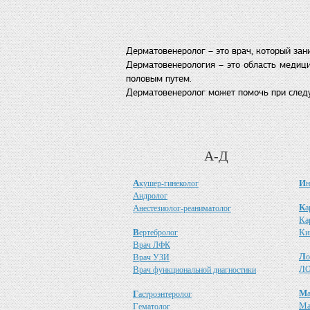
Дерматовенеролог – это врач, который за
Дерматовенерология – это область медици
половым путем.
Дерматовенеролог может помочь при следую
А-Д
А
И
кушер-гинеколог
н
А
ндролог
К
А
а
нестезиолог-реаниматолог
К
а
В
К
ертебролог
и
В
рач ЛФК
Л
В
о
рач УЗИ
Л
В
О
рач функциональной диагностики
М
Г
астроэнтеролог
М
Г
ематолог