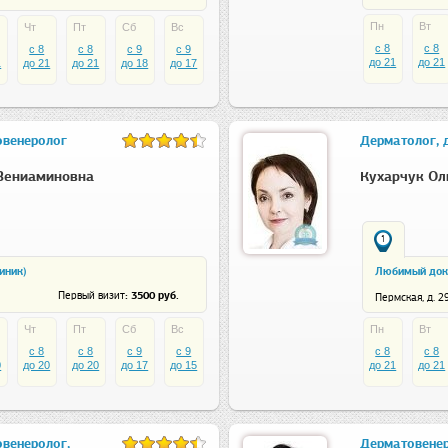
Пн
Вт
Чт
Пт
Сб
Вс
c 8
c 8
c 8
c 8
c 9
c 9
до 21
до 21
1
до 21
до 21
до 18
до 17
овенеролог
Дерматолог, 
Вениаминовна
Кухарчук Ол
1
линик)
Любимый док
: 3500 руб.
Первый визит
Пермская, д. 2
Чт
Пт
Сб
Вс
Пн
Вт
c 8
c 8
c 9
c 9
c 8
c 8
0
до 20
до 20
до 17
до 15
до 21
до 21
венеролог,
Дерматовене