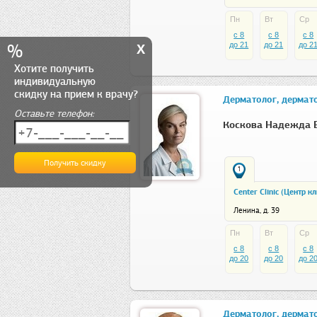
Пн
Вт
Ср
c 8
c 8
c 8
x
%
до 21
до 21
до 2
Хотите получить
индивидуальную
скидку на прием к врачу?
Дерматолог, дермат
Оставьте телефон:
Коскова Надежда 
1
Center Clinic (Центр к
Ленина, д. 39
Пн
Вт
Ср
c 8
c 8
c 8
до 20
до 20
до 2
Дерматолог, дермато